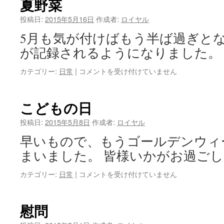
夏野菜
投稿日:
2015年5月16日
作成者:
ロイヤル
5月も気が付けばもう半ば過ぎと
が記録されるようになりました。
夏
カテゴリー:
日常
|
コメントを受け付けていません
野
菜
は
こどもの日
投稿日:
2015年5月8日
作成者:
ロイヤル
早いもので、もうゴールデンウィ
まいました。 皆様いかがお過ごし
こ
カテゴリー:
日常
|
コメントを受け付けていません
ど
も
の
慰問
日
は