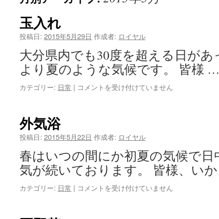
ス
玉入れ
キ
投稿日:
2015年5月29日
作成者:
ロイヤル
大分県内でも30度を超える日があ
ッ
より夏のような気候です。 皆様 
プ
玉
カテゴリー:
日常
|
コメントを受け付けていません
入
れ
は
外気浴
投稿日:
2015年5月22日
作成者:
ロイヤル
春はいつの間にか初夏の気候で日
気が続いております。 皆様、いか
外
カテゴリー:
日常
|
コメントを受け付けていません
気
浴
は