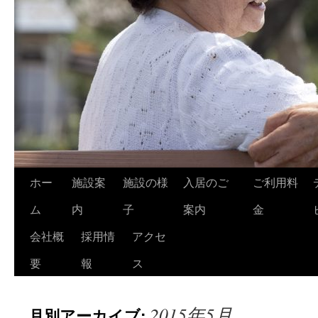
コ
ホー
施設案
施設の様
入居のご
ご利用料
ン
ム
内
子
案内
金
テ
会社概
採用情
アクセ
ン
要
報
ス
ツ
2015年5月
月別アーカイブ:
へ