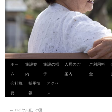
コ
ホー
施設案
施設の様
入居のご
ご利用料
ン
ム
内
子
案内
金
テ
会社概
採用情
アクセ
ン
要
報
ス
ツ
←
ロイヤル直川の夏
へ